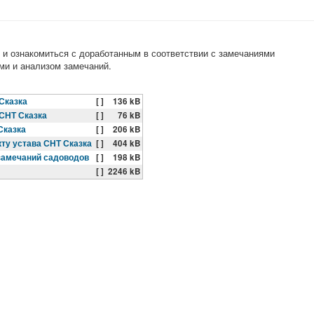
 и ознакомиться с доработанным в соответствии с замечаниями
ми и анализом замечаний.
Сказка
[ ]
136 kB
СНТ Сказка
[ ]
76 kB
Сказка
[ ]
206 kB
кту устава СНТ Сказка
[ ]
404 kB
 замечаний садоводов
[ ]
198 kB
[ ]
2246 kB